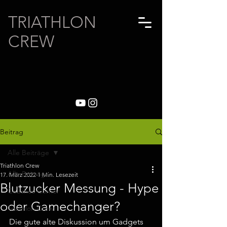
TRIATHLON
CREW
Beitrag
Alle Beiträge
Triathlon Crew
Alle Beiträge
17. März 2022
1 Min. Lesezeit
Blutzucker Messung - Hype
Coaches Corner
oder Gamechanger?
Triathlon Crew
Die gute alte Diskussion um Gadgets 