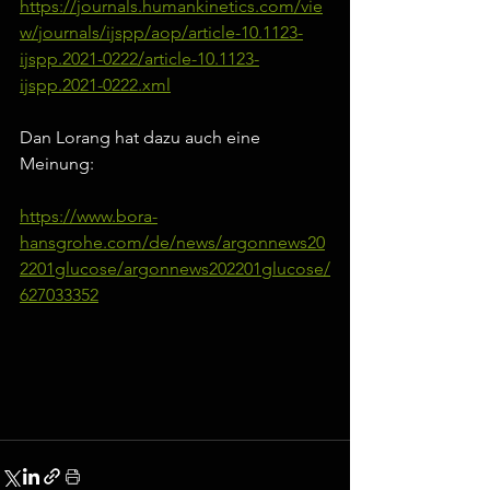
https://journals.humankinetics.com/vie
w/journals/ijspp/aop/article-10.1123-
ijspp.2021-0222/article-10.1123-
ijspp.2021-0222.xml
Dan Lorang hat dazu auch eine 
Meinung:
https://www.bora-
hansgrohe.com/de/news/argonnews20
2201glucose/argonnews202201glucose/
627033352