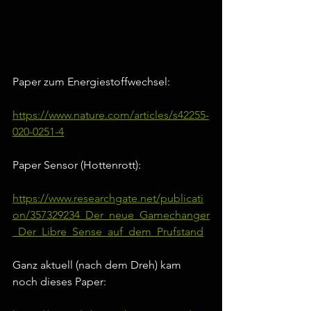
Paper zum Energiestoffwechsel:
https://www.nature.com/articles/s42255-
020-0251-4
Paper Sensor (Hottenrott):
https://www.researchgate.net/publicati
on/357329234_Der_neue_Gamechanger
_Der_Libre_Sense_auf_dem_Prufstand
Ganz aktuell (nach dem Dreh) kam 
noch dieses Paper: